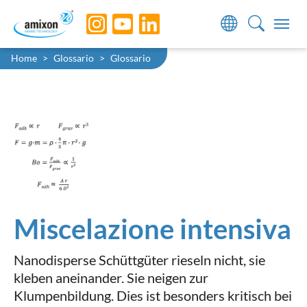
Skip to main navigation
Skip to main content
Skip to page footer
You are here:
Home
Glossario
Glossario
Miscelazione intensiva
Nanodisperse Schüttgüter rieseln nicht, sie
kleben aneinander. Sie neigen zur
Klumpenbildung. Dies ist besonders kritisch bei