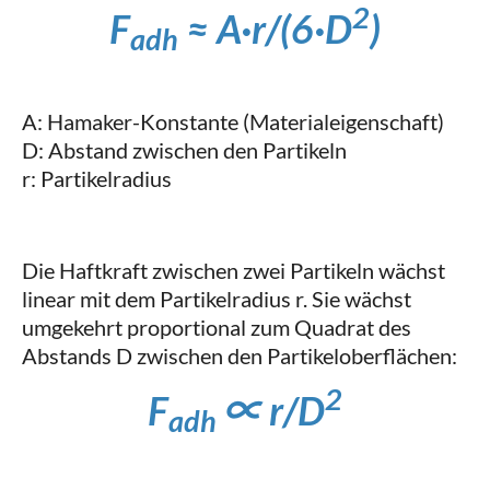
2
F
≈ A·r/(6·D
)
adh
A: Hamaker-Konstante (Materialeigenschaft)
D: Abstand zwischen den Partikeln
r: Partikelradius
Die Haftkraft zwischen zwei Partikeln wächst
linear mit dem Partikelradius r. Sie wächst
umgekehrt proportional zum Quadrat des
Abstands D zwischen den Partikeloberflächen:
2​
F
​∝ r/D
adh