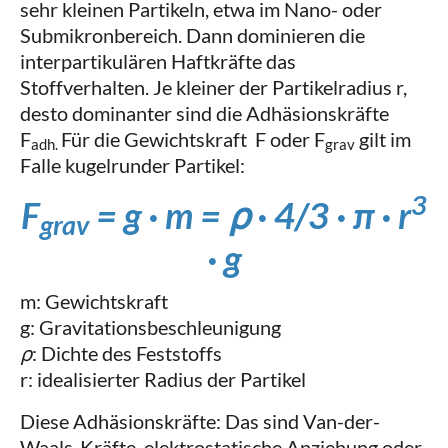
sehr kleinen Partikeln, etwa im Nano- oder
Submikronbereich. Dann dominieren die
interpartikulären Haftkräfte das
Stoffverhalten. Je kleiner der Partikelradius r,
desto dominanter sind die Adhäsionskräfte
F
Für die Gewichtskraft F oder F
gilt im
adh.
grav
Falle kugelrunder Partikel:
3
F
= g · m = ρ · 4/3 · π · r
grav
· g
m: Gewichtskraft
g: Gravitationsbeschleunigung
ρ
: Dichte des Feststoffs
r: idealisierter Radius der Partikel
Diese Adhäsionskräfte: Das sind Van-der-
Waals-Kräfte, elektrostatische Anziehung oder