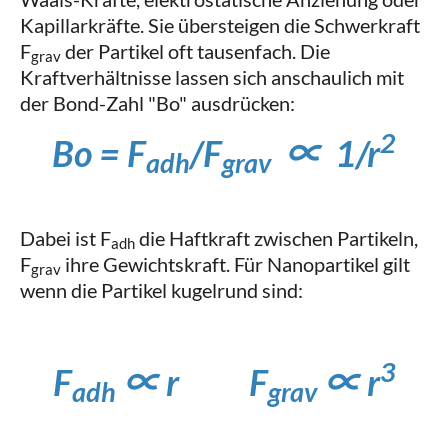
Kapillarkräfte. Sie übersteigen die Schwerkraft
F
der Partikel oft tausenfach. Die
grav
Kraftverhältnisse lassen sich anschaulich mit
der Bond-Zahl "Bo" ausdrücken:
2
Bo = F
/F
∝ 1/r
adh
grav
Dabei ist F
​ die Haftkraft zwischen Partikeln,
adh
F
​ ihre Gewichtskraft. Für Nanopartikel gilt
grav
wenn die Partikel kugelrund sind:
3
F
∝ r F
∝ r
adh
grav