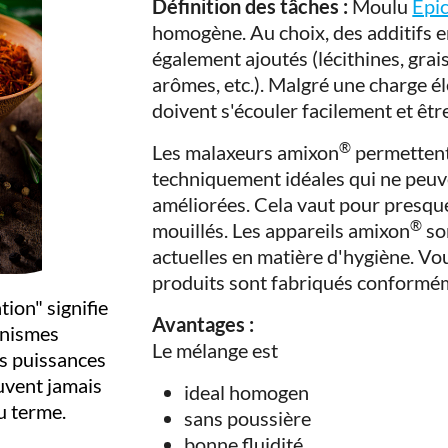
Définition des tâches :
Moulu
Épi
homogène. Au choix, des additifs e
également ajoutés (lécithines, grai
arômes, etc.). Malgré une charge é
doivent s'écouler facilement et êt
®
Les malaxeurs amixon
permettent
techniquement idéales qui ne peuv
améliorées. Cela vaut pour presque
®
mouillés. Les appareils amixon
so
actuelles en matière d'hygiène. 
produits sont fabriqués conformém
tion" signifie
Avantages :
anismes
Le mélange est
rs puissances
euvent jamais
ideal homogen
u terme.
sans poussière
bonne fluidité