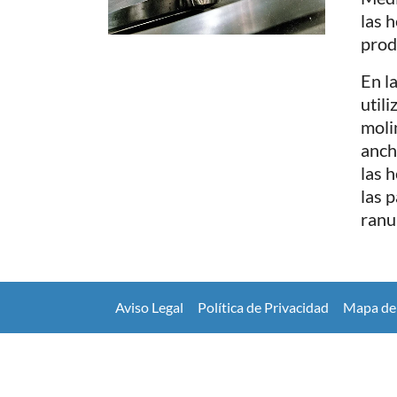
las 
prod
En l
util
moli
anch
las 
las p
ranu
Aviso Legal
Política de Privacidad
Mapa del