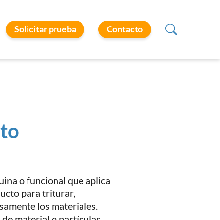
Solicitar prueba
Contacto
nto
ina o funcional que aplica
ucto para triturar,
nsamente los materiales.
de material o partículas,