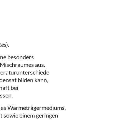
tes
).
ine besonders
 Mischraumes aus.
peraturunterschiede
ensat bilden kann,
haft bei
ssen.
des Wärmeträgermediums,
tt sowie einem geringen