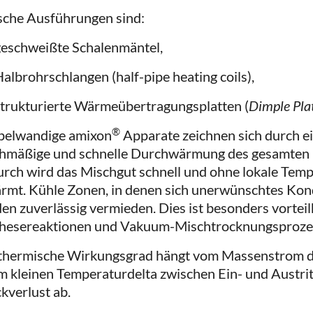
sche Ausführungen sind:
geschweißte Schalenmäntel,
albrohrschlangen (half-pipe heating coils),
strukturierte Wärmeübertragungsplatten (
Dimple Pla
®
elwandige amixon
Apparate zeichnen sich durch e
chmäßige und schnelle Durchwärmung des gesamten
rch wird das Mischgut schnell und ohne lokale Tem
rmt. Kühle Zonen, in denen sich unerwünschtes Kond
en zuverlässig vermieden. Dies ist besonders vorteil
hesereaktionen und Vakuum-Mischtrocknungsproze
thermische Wirkungsgrad hängt vom Massenstrom 
m kleinen Temperaturdelta zwischen Ein- und Austri
kverlust ab.