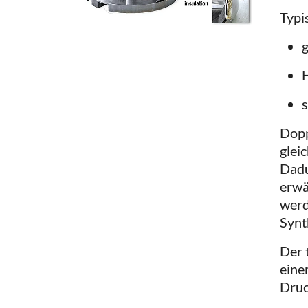
Typi
H
Dopp
glei
Dadu
erwä
werd
Synt
Der 
eine
Druc