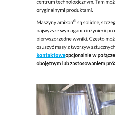
centrum technologicznym. Tam mo
oryginalnymi produktami.
®
Maszyny amixon
są solidne, szczeg
najwyższe wymagania inżynierii pro
pierwszorzędne wyniki. Często mo
osuszyć masy z tworzyw sztucznyc
kontaktowe
opcjonalnie w połąc
obojętnym lub zastosowaniem próż