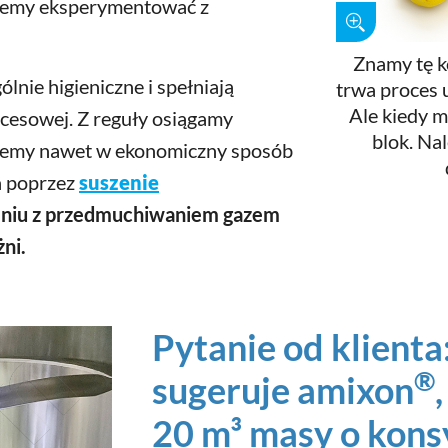
żemy eksperymentować z
Znamy tę k
ólnie higieniczne i spełniają
trwa proces u
Ale kiedy m
cesowej. Z reguły osiągamy
blok. Nal
żemy nawet w ekonomiczny sposób
h poprzez
suszenie
zeniu z przedmuchiwaniem gazem
ni.
Pytanie od klienta
®
sugeruje amixon
20 m³ masy o kons