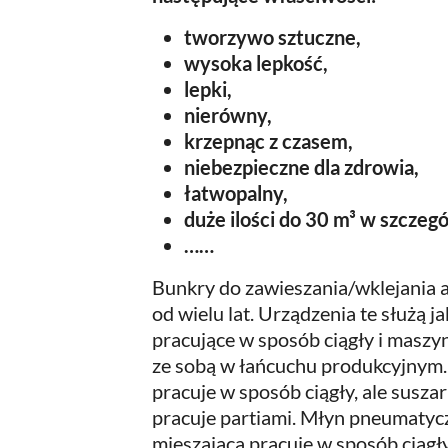
tworzywo sztuczne,
wysoka lepkość,
lepki,
nierówny,
krzepnąc z czasem,
niebezpieczne dla zdrowia,
łatwopalny,
duże ilości do 30 m³ w szcze
……
Bunkry do zawieszania/wklejania 
od wielu lat. Urządzenia te służą 
pracujące w sposób ciągły i maszy
ze sobą w łańcuchu produkcyjnym.
pracuje w sposób ciągły, ale susz
pracuje partiami. Młyn pneumatyc
mieszającą pracuje w sposób ciągły