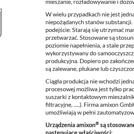
mieszanie, rozładowywanie i dozow
W wielu przypadkach nie jest jedn
niepożądanych stanów substancji.
podejście. Starają się utrzymać m
przetwarzać. Stosowane są stosu
poziomie napełnienia, a stale prze
wykorzystywany do samooczyszczan
produkcyjna. Dopiero po zakończe
są zalewane, płukane lub czyszczon
Ciągła produkcja nie wchodzi jednak
procesowej możliwa jest tylko prac
suszarki z kontaktowym mieszaln
filtracyjne, .....). Firma amixon G
umożliwiają w pełni zautomatyzow
®
Urządzenia amixon
są stosowane
następujące właściwości: