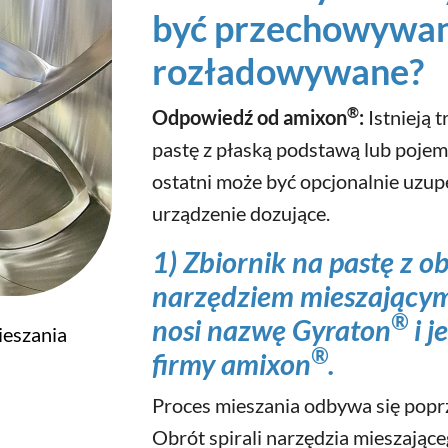
być przechowywan
rozładowywane?
®
Odpowiedź od amixon
:
Istnieją 
pastę z płaską podstawą lub pojemn
ostatni może być opcjonalnie uzupe
urządzenie dozujące.
1) Zbiornik na pastę z 
narzędziem mieszającym
®
nosi nazwę Gyraton
i 
ieszania
®
firmy amixon
.
Proces mieszania odbywa się poprz
Obrót spirali narzędzia mieszając