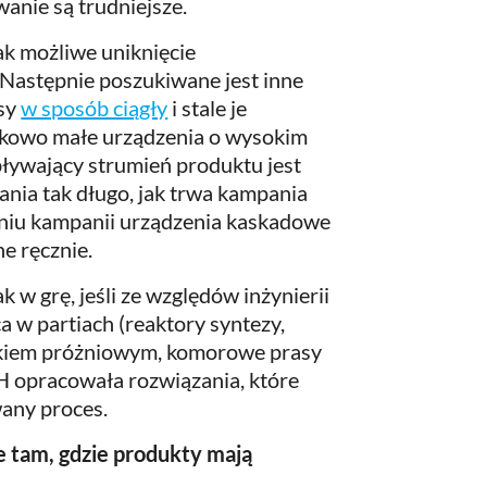
anie są trudniejsze.
ak możliwe uniknięcie
 Następnie poszukiwane jest inne
asy
w sposób ciągły
i stale je
nkowo małe urządzenia o wysokim
pływający strumień produktu jest
ia tak długo, jak trwa kampania
niu kampanii urządzenia kaskadowe
e ręcznie.
 w grę, jeśli ze względów inżynierii
a w partiach (reaktory syntezy,
ikiem próżniowym, komorowe prasy
mbH opracowała rozwiązania, które
any proces.
 tam, gdzie produkty mają