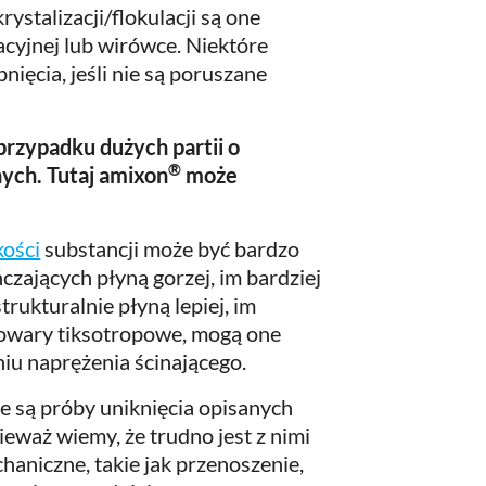
ystalizacji/flokulacji są one
acyjnej lub wirówce. Niektóre
ięcia, jeśli nie są poruszane
rzypadku dużych partii o
®
ych. Tutaj amixon
może
!
kości
substancji może być bardzo
czających płyną gorzej, im bardziej
trukturalnie płyną lepiej, im
 towary tiksotropowe, mogą one
niu naprężenia ścinającego.
 są próby uniknięcia opisanych
eważ wiemy, że trudno jest z nimi
haniczne, takie jak przenoszenie,