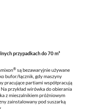
gólnych przypadkach do 70 m³
®
amixon
są bezawaryjnie używane
jako bufor/łącznik, gdy maszyny
ny pracujące partiami współpracują
 Na przykład wirówka do obierania
arka z mieszalnikiem próżniowym
zny zainstalowany pod suszarką
.