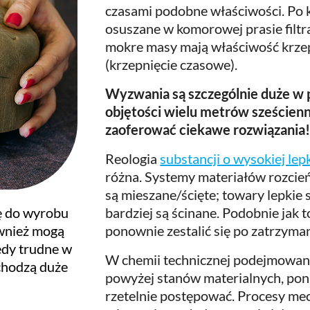
czasami podobne właściwości. Po kr
osuszane w komorowej prasie filtr
mokre masy mają właściwość krzepn
(krzepnięcie czasowe).
Wyzwania są szczególnie duże w p
objętości wielu metrów sześcienn
zaoferować ciekawe rozwiązania
Reologia
substancji o wysokiej lep
różna. Systemy materiałów rozcień
są mieszane/ścięte; towary lepkie s
bardziej są ścinane. Podobnie jak
ię do wyrobu
ponownie zestalić się po zatrzyma
ównież mogą
edy trudne w
W chemii technicznej podejmowane
chodzą duże
powyżej stanów materialnych, poni
rzetelnie postępować. Procesy mec