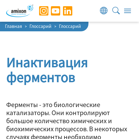
Skip to main navigation
Skip to main content
Skip to page footer
You are here:
Главная
Глоссарий
Глоссарий
Инактивация
ферментов
Ферменты - это биологические
катализаторы. Они контролируют
большое количество химических и
биохимических процессов. В некоторых
случаях ферменты необходимо