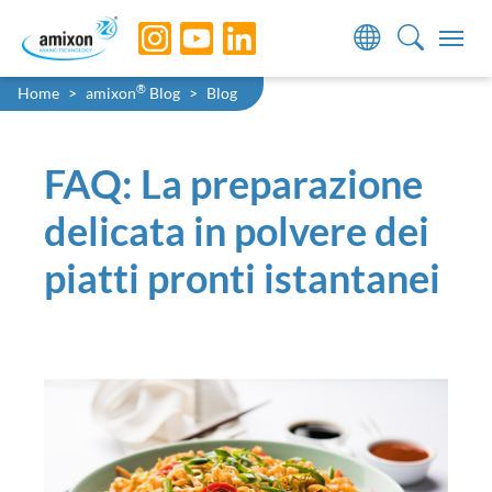
Skip to main navigation
Skip to main content
Skip to page footer
You are here:
®
Home
amixon
Blog
Blog
FAQ: La preparazione
delicata in polvere dei
piatti pronti istantanei