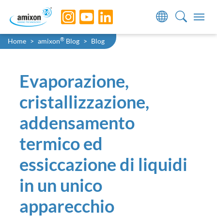
Skip to main navigation
Skip to main content
Skip to page footer
You are here:
®
Home
amixon
Blog
Blog
Evaporazione,
cristallizzazione,
addensamento
termico ed
essiccazione di liquidi
in un unico
apparecchio