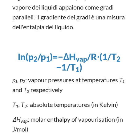
vapore dei liquidi appaiono come gradi
paralleli. Il gradiente dei gradi è una misura
dell'entalpia del liquido.
ln(p
​/p
)=−ΔH
​/R⋅(1/T
2
1​
vap
2
−1/T
​)
1
p₁, p₂
: vapour pressures at temperatures
T₁
and
T₂
respectively
T
, T
: absolute temperatures (in Kelvin)
1
2
ΔH
: molar enthalpy of vapourisation (in
vap
J/mol)