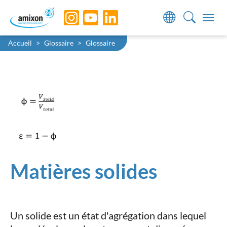
Skip to main navigation
Skip to main content
Skip to page footer
You are here:
Accueil
Glossaire
Glossaire
Matières solides
Un solide est un état d'agrégation dans lequel