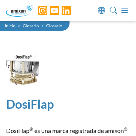
Skip to main navigation
Skip to main content
Skip to page footer
You are here:
Inicio
Glosario
Glosario
DosiFlap
®
®
DosiFlap
es una marca registrada de amixon