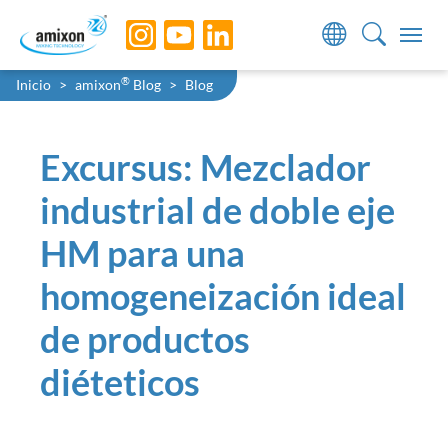
Skip to main navigation
Skip to main content
Skip to page footer
You are here:
®
Inicio
amixon
Blog
Blog
Excursus: Mezclador
industrial de doble eje
HM para una
homogeneización ideal
de productos
diéteticos