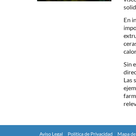
solid
En i
impo
extr
ceras
calor
Sin 
dire
Las 
ejem
farm
rele
Aviso Legal
Política de Privacidad
Mapa del