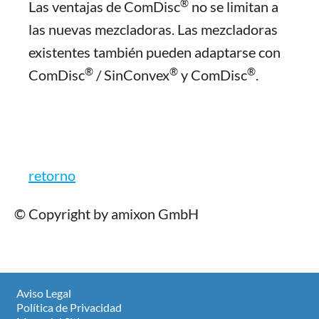
®
Las ventajas de ComDisc
no se limitan a
las nuevas mezcladoras. Las mezcladoras
existentes también pueden adaptarse con
®
®
®
ComDisc
/ SinConvex
y ComDisc
.
retorno
© Copyright by amixon GmbH
Aviso Legal
Política de Privacidad