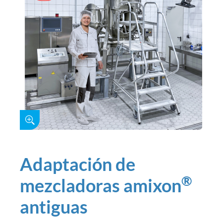
Adaptación de
®
mezcladoras amixon
antiguas