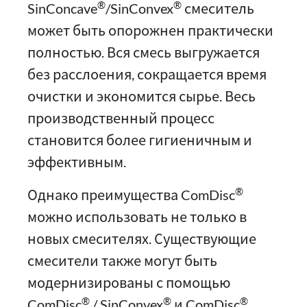
®
®
SinConcave
/SinConvex
смеситель
может быть опорожнен практически
полностью. Вся смесь выгружается
без расслоения, сокращается время
очистки и экономится сырье. Весь
производственный процесс
становится более гигиеничным и
эффективным.
®
Однако преимущества ComDisc
можно использовать не только в
новых смесителях. Существующие
смесители также могут быть
модернизированы с помощью
®
®
®
ComDisc
/ SinConvex
и ComDisc
.