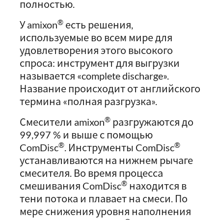
полностью.
®
У amixon
есть решения,
используемые во всем мире для
удовлетворения этого высокого
спроса: инструмент для выгрузки
называется «complete discharge».
Название происходит от английского
термина «полная разгрузка».
®
Смесители amixon
разгружаются до
99,997 % и выше с помощью
®
®
ComDisc
. Инструменты ComDisc
устанавливаются на нижнем рычаге
смесителя. Во время процесса
®
смешивания ComDisc
находится в
тени потока и плавает на смеси. По
мере снижения уровня наполнения