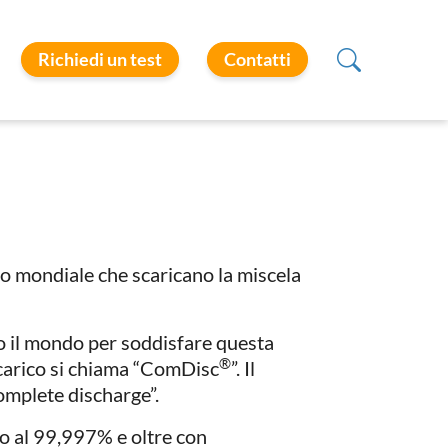
Richiedi un test
Contatti
to mondiale che scaricano la miscela
to il mondo per soddisfare questa
®
scarico si chiama “ComDisc
”. Il
omplete discharge”.
o al 99,997% e oltre con