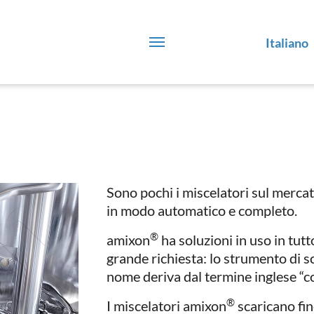
Italiano
Sono pochi i miscelatori sul merca
in modo automatico e completo.
®
amixon
ha soluzioni in uso in tut
grande richiesta: lo strumento di 
nome deriva dal termine inglese “c
®
I miscelatori amixon
scaricano fin