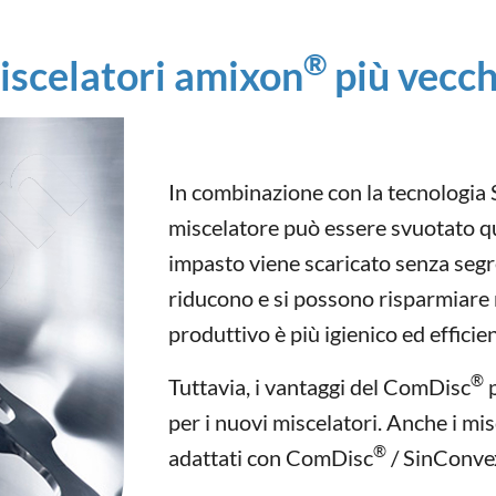
®
miscelatori amixon
più vecch
In combinazione con la tecnologia
miscelatore può essere svuotato q
impasto viene scaricato senza segre
riducono e si possono risparmiare 
produttivo è più igienico ed efficie
®
Tuttavia, i vantaggi del ComDisc
p
per i nuovi miscelatori. Anche i mi
®
adattati con ComDisc
/ SinConve