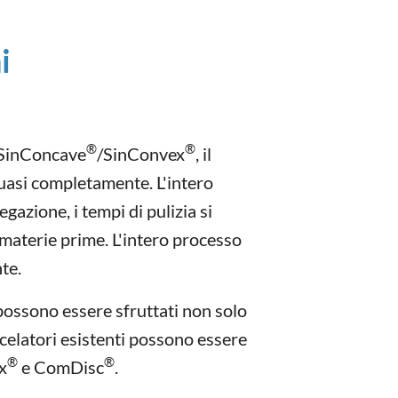
i
®
®
 SinConcave
/SinConvex
, il
uasi completamente. L'intero
gazione, i tempi di pulizia si
materie prime. L'intero processo
nte.
ossono essere sfruttati non solo
scelatori esistenti possono essere
®
®
x
e ComDisc
.