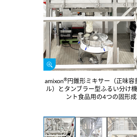
®
amixon
円錐形ミキサー（正味容量
ル）とタンブラー型ふるい分け機
ント食品用の4つの固形