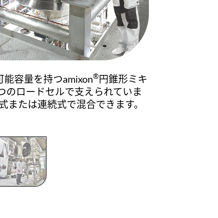
®
可能容量を持つamixon
円錐形ミキ
つのロードセルで支えられていま
式または連続式で混合できます。