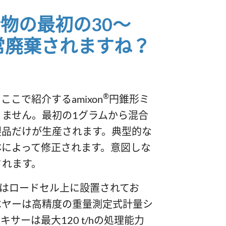
物の最初の30～
常廃棄されますね？
®
こで紹介するamixon
円錐形ミ
ません。最初の1グラムから混合
製品だけが生産されます。典型的な
体によって修正されます。意図しな
されます。
サーはロードセル上に設置されてお
ベヤーは高精度の重量測定式計量シ
サーは最大120 t/hの処理能力