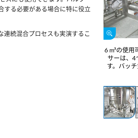
合する必要がある場合に特に役立
な連続混合プロセスも実演するこ
6 m³の使用
サーは、4
す。バッチ