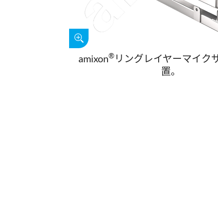
®
amixon
リングレイヤーマイクサ
置。