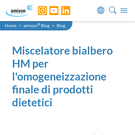
Skip to main navigation
Skip to main content
Skip to page footer
You are here:
®
Home
amixon
Blog
Blog
Miscelatore bialbero
HM per
l'omogeneizzazione
finale di prodotti
dietetici