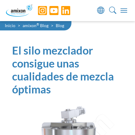
Skip to main navigation
Skip to main content
Skip to page footer
You are here:
®
Inicio
amixon
Blog
Blog
El silo mezclador
consigue unas
cualidades de mezcla
óptimas