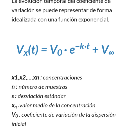
La evolución temporal del coeficiente de
variación se puede representar de forma
idealizada con una función exponencial.
−k·t
V
(t) = V
· e
+ V
x
0
∞
x1​,x2​,...,xn​ :
concentraciones
n :
número de muestras
s :
desviación estándar
x
valor medio de la concentración
q :
V
​ : coeficiente de variación de la dispersión
0
inicial