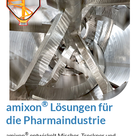
®
amixon
Lösungen für
die Pharmaindustrie
®
amixon
entwickelt Mischer, Trockner und