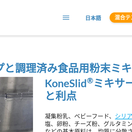
混合テ
日本語
プと調理済み食品用粉末ミキ
®
KoneSlid
ミキサ
と利点
凝集粉乳、ベビーフード、
シリ
塩、卵粉、チーズ粉、グルタミ
などの基本原料は、均質に分散