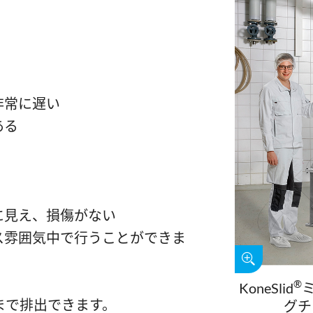
非常に遅い
ある
に見え、損傷がない
ス雰囲気中で行うことができま
®
KoneSlid
％まで排出できます。
グチ