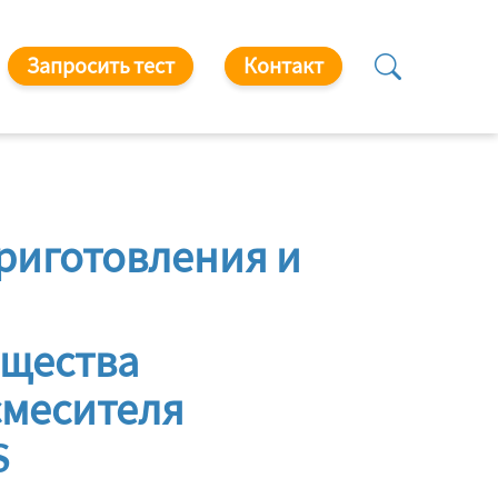
Запросить тест
Контакт
риготовления и
ущества
смесителя
S