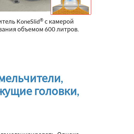
®
тель KoneSlid
с камерой
ания объемом 600 литров.
змельчители,
жущие головки,