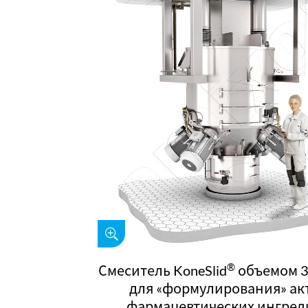
®
Смеситель KoneSlid
объемом 3
для «формулирования» ак
фармацевтических ингред