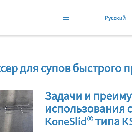
Русский
ер для супов быстрого п
Задачи и преим
использования 
®
KoneSlid
типа K