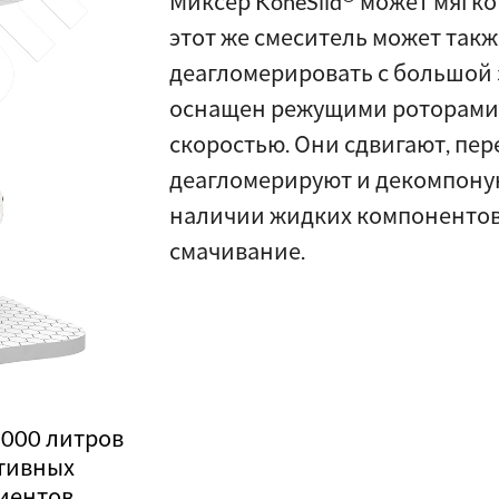
Миксер KoneSlid
может мягко
этот же смеситель может так
деагломерировать с большой з
оснащен режущими роторами.
скоростью. Они сдвигают, пер
деагломерируют и декомпону
наличии жидких компонентов
смачивание.
000 литров
тивных
иентов.