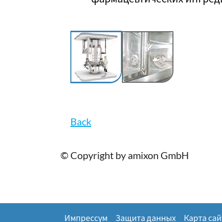
Back
© Copyright by amixon GmbH
Импрессум
Защита данных
Карта сай