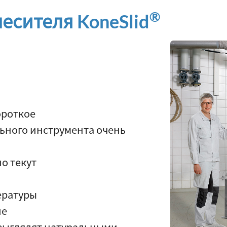
®
есителя KoneSlid
ороткое
ьного инструмента очень
о текут
ературы
ие