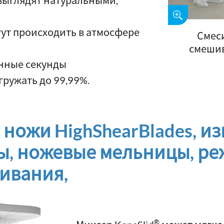
выглядят натуральными,
ут происходить в атмосфере
Смеси
смешив
анные секунды
гружать до 99,99%.
ножи HighShearBlades, и
, ножевые мельницы, ре
ивания,
®