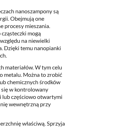
eczach nanoszampony są
rgii. Obejmują one
ne procesy mieszania.
b cząsteczki mogą
względu na niewielki
a. Dzięki temu nanopianki
ch.
ch materiałów. W tym celu
o metalu. Można to zrobić
lub chemicznych środków
a się w kontrolowany
i lub częściowo otwartymi
hnię wewnętrzną przy
rzchnię właściwą. Sprzyja