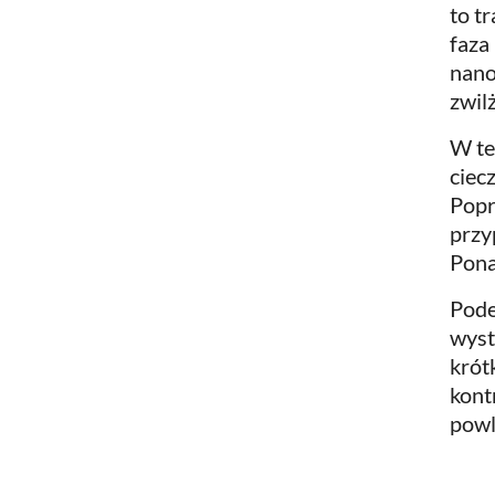
to t
faza
nano
zwil
W te
ciec
Popr
przy
Pona
Pode
wyst
krót
kont
powl