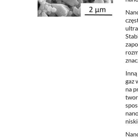
Nano
częs
ultr
Stab
zapo
rozm
znac
Inną
gaz 
na p
twor
spos
nano
niski
Nano