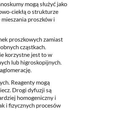
 Nanoskumy mogą służyć jako
zowo-ciekłą o strukturze
e mieszania proszków i
nek proszkowych zamiast
robnych cząstkach.
e korzystne jest to w
ych lub higroskopijnych.
 aglomerację.
nych. Reagenty mogą
ecz. Drogi dyfuzji są
ardziej homogeniczny i
ak i fizycznych procesów