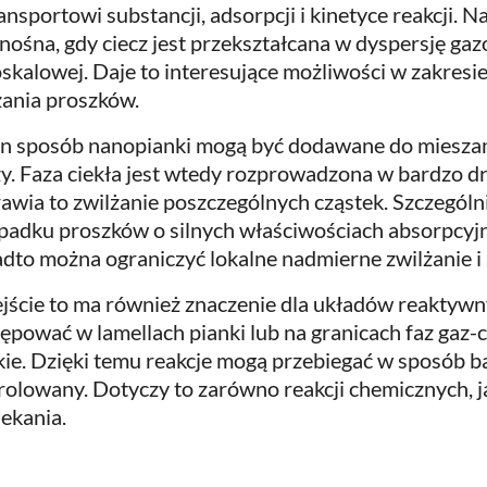
ransportowi substancji, adsorpcji i kinetyce reakcji.
 nośna, gdy ciecz jest przekształcana w dyspersję ga
skalowej. Daje to interesujące możliwości w zakresi
żania proszków.
n sposób nanopianki mogą być dodawane do miesza
zy. Faza ciekła jest wtedy rozprowadzona w bardzo d
awia to zwilżanie poszczególnych cząstek. Szczególni
padku proszków o silnych właściwościach absorpcyjn
dto można ograniczyć lokalne nadmierne zwilżanie i
jście to ma również znaczenie dla układów reaktyw
ępować w lamellach pianki lub na granicach faz gaz-ci
kie. Dzięki temu reakcje mogą przebiegać w sposób b
rolowany. Dotyczy to zarówno reakcji chemicznych, j
ekania.