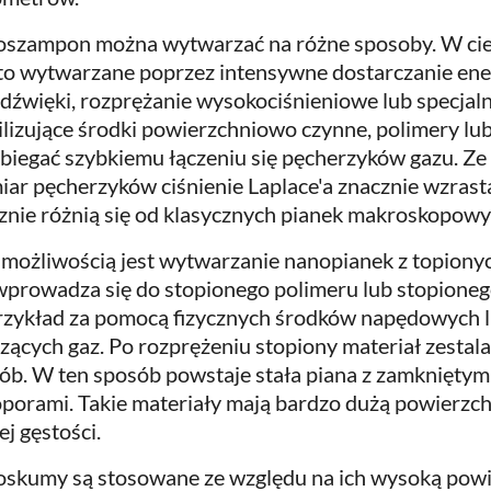
szampon można wytwarzać na różne sposoby. W ci
to wytwarzane poprzez intensywne dostarczanie ene
adźwięki, rozprężanie wysokociśnieniowe lub specjal
ilizujące środki powierzchniowo czynne, polimery lu
biegać szybkiemu łączeniu się pęcherzyków gazu. Ze 
iar pęcherzyków ciśnienie Laplace'a znacznie wzrast
znie różnią się od klasycznych pianek makroskopowy
 możliwością jest wytwarzanie nanopianek z topiony
wprowadza się do stopionego polimeru lub stopioneg
rzykład za pomocą fizycznych środków napędowych 
zących gaz. Po rozprężeniu stopiony materiał zestal
ób. W ten sposób powstaje stała piana z zamkniętym
porami. Takie materiały mają bardzo dużą powierzc
ej gęstości.
skumy są stosowane ze względu na ich wysoką powie