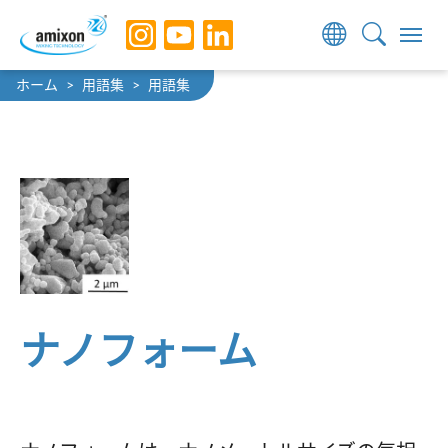
Skip to main navigation
Skip to main content
Skip to page footer
You are here:
ホーム
用語集
用語集
ナノフォーム