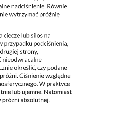
lne nadciśnienie. Równie
cznie wytrzymać próżnię
 ciecze lub silos na
w przypadku podciśnienia,
drugiej strony,
ć nieodwracalne
znie określić, czy podane
 próżni. Ciśnienie względne
tmosferycznego. W praktyce
atnie lub ujemne. Natomiast
 próżni absolutnej.