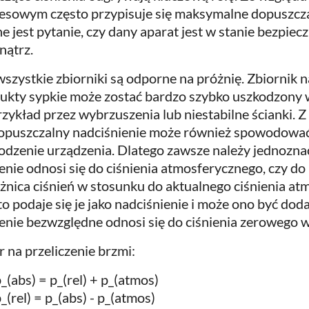
esowym często przypisuje się maksymalne dopuszcza
e jest pytanie, czy dany aparat jest w stanie bezpie
ątrz.
wszystkie zbiorniki są odporne na próżnię. Zbiornik na
ukty sypkie może zostać bardzo szybko uszkodzony 
rzykład przez wybrzuszenia lub niestabilne ścianki. Z 
opuszczalny nadciśnienie może również spowodowa
odzenie urządzenia. Dlatego zawsze należy jednoznac
ienie odnosi się do ciśnienia atmosferycznego, czy do
óżnica ciśnień w stosunku do aktualnego ciśnienia a
to podaje się je jako nadciśnienie i może ono być dod
ienie bezwzględne odnosi się do ciśnienia zerowego w
 na przeliczenie brzmi:
_(abs) = p_(rel) + p_(atmos)
_(rel) = p_(abs) - p_(atmos)