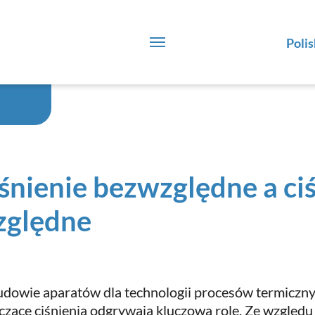
Polis
śnienie bezwzględne a ci
zględne
dowie aparatów dla technologii procesów termiczny
czące ciśnienia odgrywają kluczową rolę. Ze względu