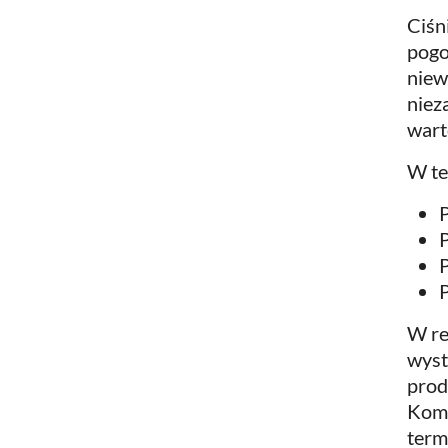
Ciśn
pogo
niew
niez
wart
W te
P
P
W re
wyst
prod
Komo
term