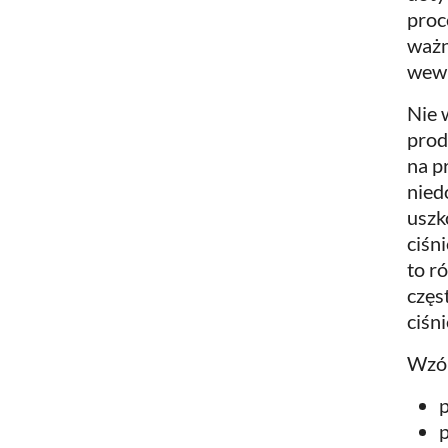
proc
ważn
wewn
Nie 
prod
na p
nied
uszk
ciśn
to r
częs
ciśn
Wzór
p
p