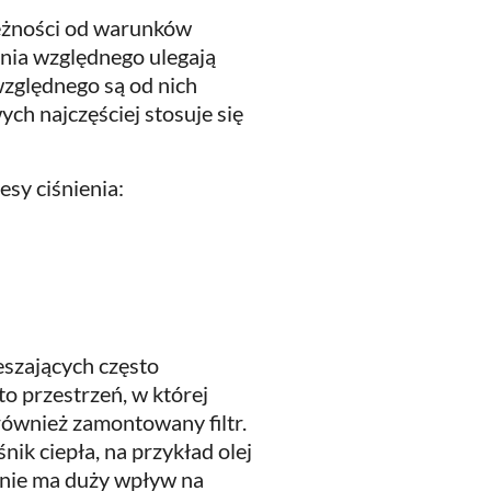
leżności od warunków
enia względnego ulegają
względnego są od nich
ch najczęściej stosuje się
esy ciśnienia:
szających często
 przestrzeń, w której
również zamontowany filtr.
ik ciepła, na przykład olej
enie ma duży wpływ na