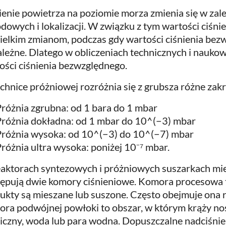
ienie powietrza na poziomie morza zmienia się w za
dowych i lokalizacji. W związku z tym wartości ciśni
ielkim zmianom, podczas gdy wartości ciśnienia bez
ależne. Dlatego w obliczeniach technicznych i naukowy
ości ciśnienia bezwzględnego.
chnice próżniowej rozróżnia się z grubsza różne zakr
różnia zgrubna: od 1 bara do 1 mbar
Próżnia dokładna: od 1 mbar do 10^(−3) mbar
Próżnia wysoka: od 10^(−3) do 10^(−7) mbar
różnia ultra wysoka: poniżej 10⁻⁷ mbar.
aktorach syntezowych i próżniowych suszarkach mie
ępują dwie komory ciśnieniowe. Komora procesowa to
ukty są mieszane lub suszone. Często obejmuje ona 
ra podwójnej powłoki to obszar, w którym krąży nośn
iczny, woda lub para wodna. Dopuszczalne nadciśni