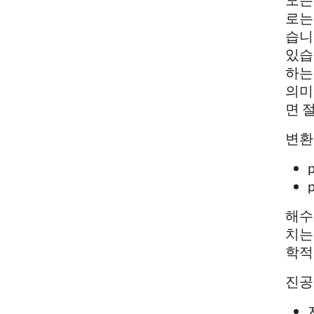
로는
습니
있습
하는
의미
면 
변환
p
p
해수
치는
학적
진공