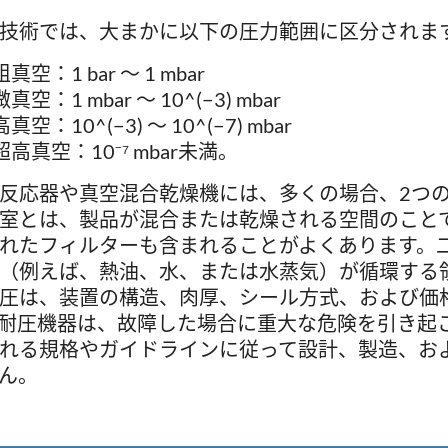
技術では、大まかに以下の圧力範囲に区分されま
粗真空：1 bar ～ 1 mbar
微真空：1 mbar ～ 10^(−3) mbar
高真空：10^(−3) ～ 10^(−7) mbar
超高真空：10⁻⁷ mbar未満。
反応器や真空混合乾燥機には、多くの場合、2つ
室とは、製品が混合または乾燥される空間のこと
れたフィルターも含まれることがよくあります。
（例えば、熱油、水、または水蒸気）が循環する
圧は、装置の構造、肉厚、シール方式、および価
耐圧機器は、故障した場合に重大な危険を引き起
れる規格やガイドラインに従って設計、製造、お
ん。