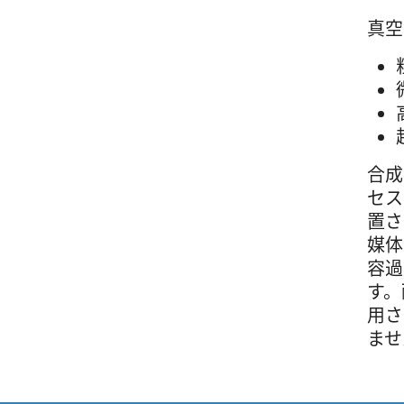
真空
合成
セス
置さ
媒体
容過
す。
用さ
ませ