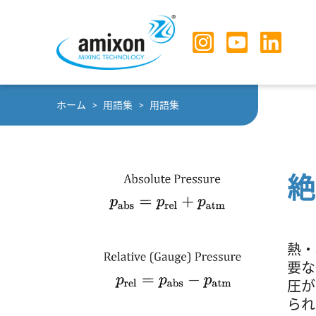
Skip to main navigation
Skip to main content
Skip to page footer
You are here:
ホーム
用語集
用語集
絶
熱・
要な
圧が
られ