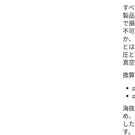
すべ
製品
で損
不可
か、
とは
圧と
真空
換算
p
p
海抜
め、
した
す。