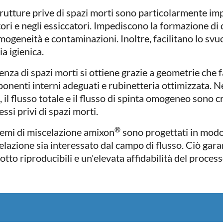
trutture prive di spazi morti sono particolarmente imp
tori e negli essiccatori. Impediscono la formazione di 
mogeneità e contaminazioni. Inoltre, facilitano lo sv
ia igienica.
enza di spazi morti si ottiene grazie a geometrie che f
onenti interni adeguati e rubinetteria ottimizzata. Ne
, il flusso totale e il flusso di spinta omogeneo sono 
ssi privi di spazi morti.
®
stemi di miscelazione amixon
sono progettati in modo 
elazione sia interessato dal campo di flusso. Ciò garan
tto riproducibili e un'elevata affidabilità del proces