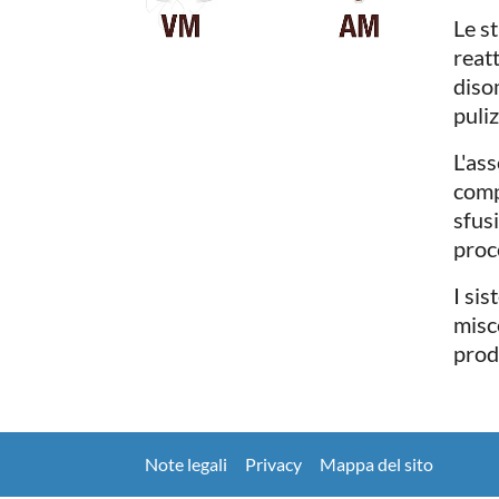
Le s
reat
diso
puliz
L'ass
comp
sfusi
proce
I si
misc
prodo
Note legali
Privacy
Mappa del sito