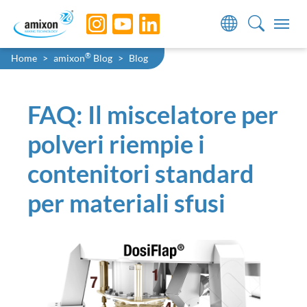
Skip to main navigation
Skip to main content
Skip to page footer
You are here:
®
Home
amixon
Blog
Blog
FAQ: Il miscelatore per
polveri riempie i
contenitori standard
per materiali sfusi