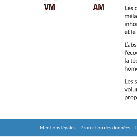
Les 
méla
inho
et l
L’ab
l’éc
la t
homo
Les 
volu
prop
Mentions légales
Protection des données