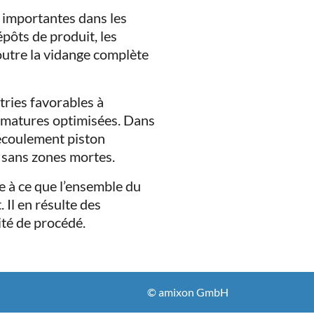
 importantes dans les
pôts de produit, les
 outre la vidange complète
ries favorables à
armatures optimisées. Dans
n écoulement piston
 sans zones mortes.
 à ce que l’ensemble du
Il en résulte des
ité de procédé.
© amixon GmbH