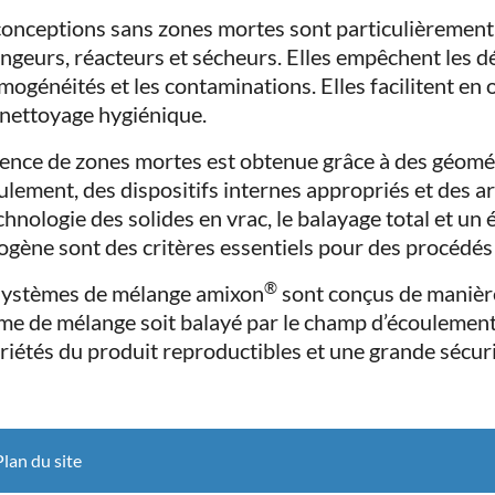
conceptions sans zones mortes sont particulièrement
ngeurs, réacteurs et sécheurs. Elles empêchent les dé
mogénéités et les contaminations. Elles facilitent en
e nettoyage hygiénique.
sence de zones mortes est obtenue grâce à des géomét
oulement, des dispositifs internes appropriés et des 
echnologie des solides en vrac, le balayage total et u
gène sont des critères essentiels pour des procédés
®
systèmes de mélange amixon
sont conçus de manière
me de mélange soit balayé par le champ d’écoulement. 
riétés du produit reproductibles et une grande sécur
Plan du site