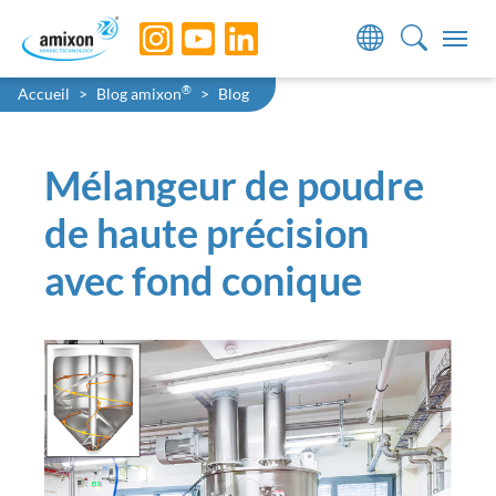
Skip to main navigation
Skip to main content
Skip to page footer
You are here:
®
Accueil
Blog amixon
Blog
Mélangeur de poudre
de haute précision
avec fond conique