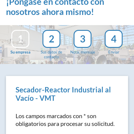
¡Póngase en contacto con
nosotros ahora mismo!
1
2
3
4
Su empresa
Sus datos de
Nota, mensaje
Enviar
contacto
Secador-Reactor Industrial al
Vacío - VMT
Los campos marcados con * son
obligatorios para procesar su solicitud.