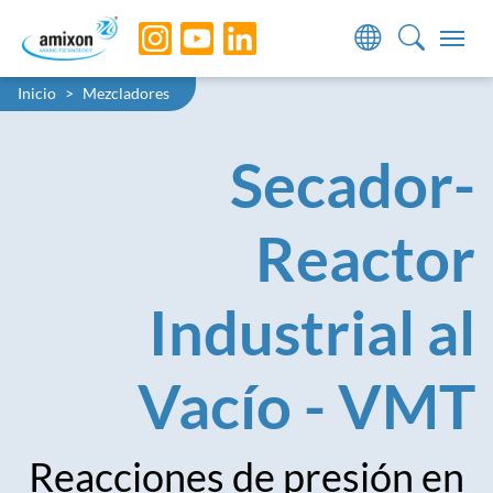
Skip to main navigation
Skip to main content
Skip to page footer
You are here:
Inicio
Mezcladores
Secador-
Reactor
Industrial al
Vacío - VMT
Reacciones de presión en