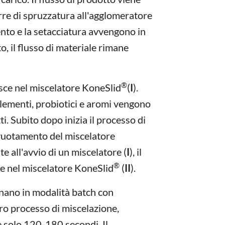
re di spruzzatura all'agglomeratore
ento e la setacciatura avvengono in
, il flusso di materiale rimane
®
isce nel miscelatore KoneSlid
(
I
).
elementi, probiotici e aromi vengono
ti. Subito dopo inizia il processo di
svuotamento del miscelatore
 all'avvio di un miscelatore (
I
), il
®
ce nel miscelatore KoneSlid
(
II
).
nano in modalità batch con
ero processo di miscelazione,
 solo 120-180 secondi. Il