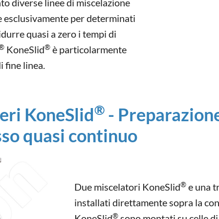
ato diverse linee di miscelazione
e esclusivamente per determinati
idurre quasi a zero i tempi di
®
®
KoneSlid
è particolarmente
 fine linea.
®
eri KoneSlid
- Preparazione
sso quasi continuo
®
Due miscelatori KoneSlid
e una t
installati direttamente sopra la con
®
KoneSlid
sono montati su celle di 