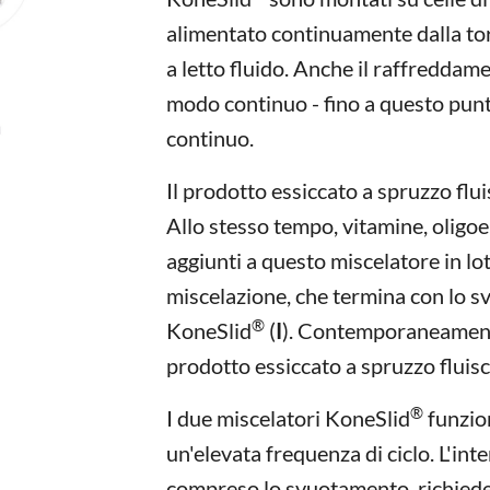
alimentato continuamente dalla tor
a letto fluido. Anche il raffreddam
modo continuo - fino a questo punto
continuo.
Il prodotto essiccato a spruzzo flu
Allo stesso tempo, vitamine, oligo
aggiunti a questo miscelatore in lot
miscelazione, che termina con lo 
®
KoneSlid
(
I
). Contemporaneamente
prodotto essiccato a spruzzo fluis
®
I due miscelatori KoneSlid
funzio
un'elevata frequenza di ciclo. L'int
compreso lo svuotamento, richiede