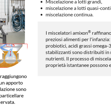
Miscelazione a lotti grandi,
miscelazione a lotti quasi-cont
miscelazione continua.
®
I miscelatori amixon
raffinano 
preziosi alimenti per l'infanzia:
probiotici, acidi grassi omega-
stabilizzanti sono distribuiti i
nutrienti. Il processo di miscela
proprietà istantanee possono e
raggiungono
 un apporto
elazione sono
particellare
servata.