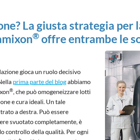
ne? La giusta strategia per l
®
amixon
offre entrambe le so
lazione gioca un ruolo decisivo
 Nella
prima parte del blog
abbiamo
®
ixon
, che può omogeneizzare lotti
one e cura ideali. Un tale
rato a destra. Può essere
ssere svuotato completamente, è
o controllo della qualità. Per ogni