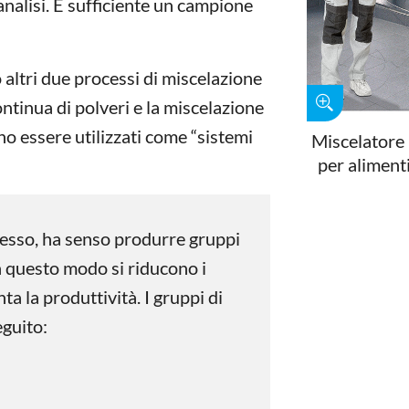
analisi. È sufficiente un campione
 altri due processi di miscelazione
ontinua di polveri e la miscelazione
o essere utilizzati come “sistemi
Miscelatore
per aliment
ocesso, ha senso produrre gruppi
In questo modo si riducono i
a la produttività. I gruppi di
eguito: