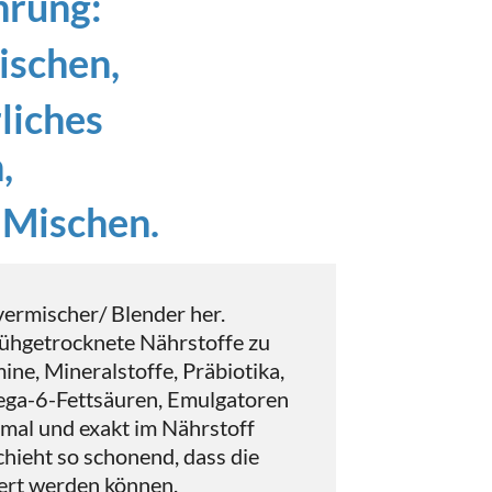
hrung:
ischen,
liches
n,
 Mischen.
vermischer/ Blender her.
rühgetrocknete Nährstoffe zu
ne, Mineralstoffe, Präbiotika,
ga-6-Fettsäuren, Emulgatoren
imal und exakt im Nährstoff
chieht so schonend, dass die
ert werden können.