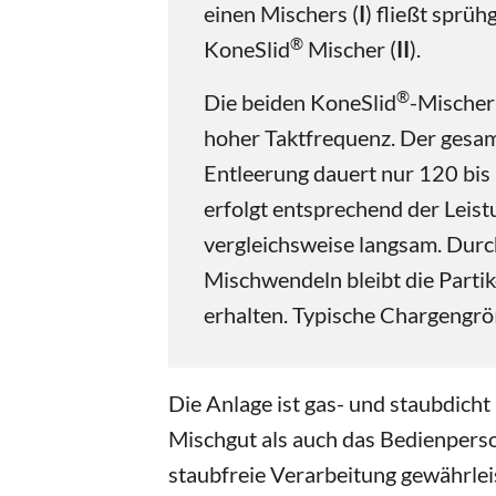
einen Mischers (
I
) fließt sprü
®
KoneSlid
Mischer (
II
).
®
Die beiden KoneSlid
-Mischer
hoher Taktfrequenz. Der gesa
Entleerung dauert nur 120 bis
erfolgt entsprechend der Leis
vergleichsweise langsam. Durc
Mischwendeln bleibt die Partik
erhalten. Typische Chargengrö
Die Anlage ist gas- und staubdicht
Mischgut als auch das Bedienperson
staubfreie Verarbeitung gewährlei