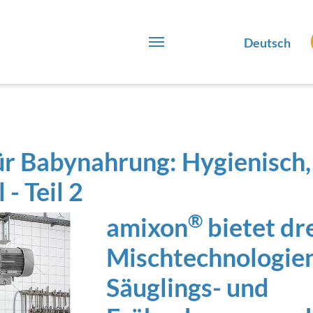
Deutsch
ür Babynahrung: Hygienisch,
- Teil 2
®
amixon
bietet dr
Mischtechnologien
Säuglings- und