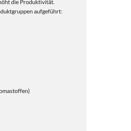
öht die Produktivität.
oduktgruppen aufgeführt:
romastoffen)