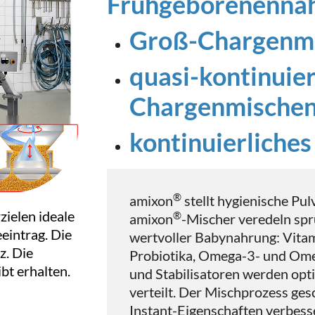
Frühgeborenenna
Groß-Chargenm
quasi-kontinuier
Chargenmische
kontinuierliches
®
amixon
stellt hygienische Pul
zielen ideale
®
amixon
-Mischer veredeln sp
eintrag. Die
wertvoller Babynahrung: Vitami
z. Die
Probiotika, Omega-3- und Ome
bt erhalten.
und Stabilisatoren werden opt
verteilt. Der Mischprozess ges
Instant-Eigenschaften verbess