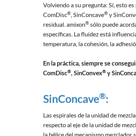
Volviendo a su pregunta: Sí, esto es
®
®
ComDisc
, SinConcave
y SinConv
®
residual. amixon
sólo puede acorda
específicas. La fluidez está influenci
temperatura, la cohesión, la adhesió
En la práctica, siempre se consegu
®
®
ComDisc
, SinConvex
y SinConca
®
SinConcave
:
Las espirales de la unidad de mezcl
respecto al eje de la unidad de mezc
la hélice del mecanismo mezclador 