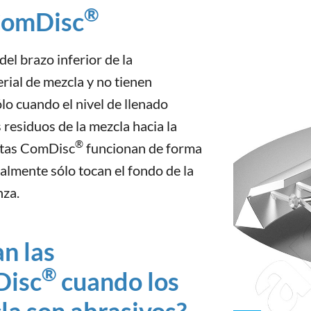
®
ComDisc
del brazo inferior de la
rial de mezcla y no tienen
lo cuando el nivel de llenado
 residuos de la mezcla hacia la
®
ntas ComDisc
funcionan de forma
almente sólo tocan el fondo de la
nza.
n las
®
Disc
cuando los
la son abrasivos?