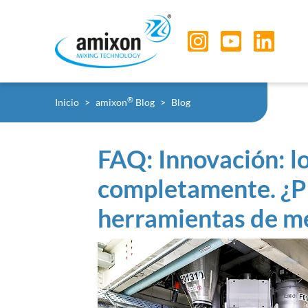
Skip to main navigation
Skip to main content
Skip to page footer
You are here:
®
Inicio
amixon
Blog
Blog
FAQ: Innovación: l
completamente. ¿Pu
herramientas de m