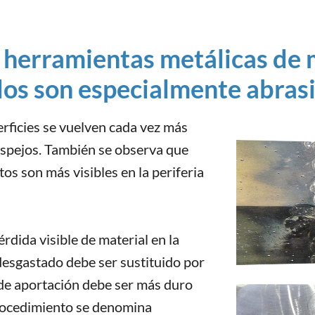
herramientas metálicas de 
os son especialmente abras
erficies se vuelven cada vez más
 espejos. También se observa que
os son más visibles en la periferia
rdida visible de material en la
desgastado debe ser sustituido por
l de aportación debe ser más duro
 procedimiento se denomina