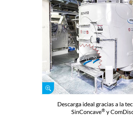
Descarga ideal gracias a la te
®
SinConcave
y ComDis