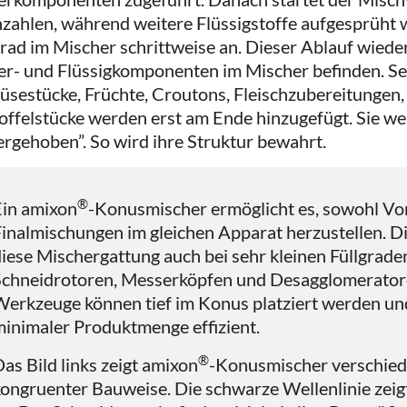
zahlen, während weitere Flüssigstoffe aufgesprüht 
grad im Mischer schrittweise an. Dieser Ablauf wiederho
er- und Flüssigkomponenten im Mischer befinden. Seh
sestücke, Früchte, Croutons, Fleischzubereitungen,
offelstücke werden erst am Ende hinzugefügt. Sie w
ergehoben”. So wird ihre Struktur bewahrt.
®
Ein amixon
-Konusmischer ermöglicht es, sowohl Vo
inalmischungen im gleichen Apparat herzustellen. Die
iese Mischergattung auch bei sehr kleinen Füllgraden
Schneidrotoren, Messerköpfen und Desagglomeratore
erkzeuge können tief im Konus platziert werden und
inimaler Produktmenge effizient.
®
as Bild links zeigt amixon
-Konusmischer verschied
ongruenter Bauweise. Die schwarze Wellenlinie zeig