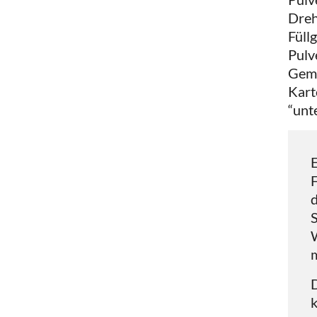
Dreh
Füll
Pulv
Gemü
Kart
“unt
F
d
W
m
D
k