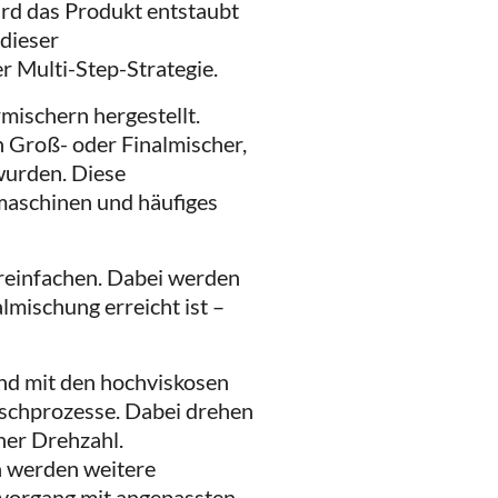
ird das Produkt entstaubt
 dieser
r Multi-Step-Strategie.
ischern hergestellt.
 Groß- oder Finalmischer,
wurden. Diese
maschinen und häufiges
reinfachen. Dabei werden
almischung erreicht ist –
nd mit den hochviskosen
Mischprozesse. Dabei drehen
her Drehzahl.
 werden weitere
vorgang mit angepassten