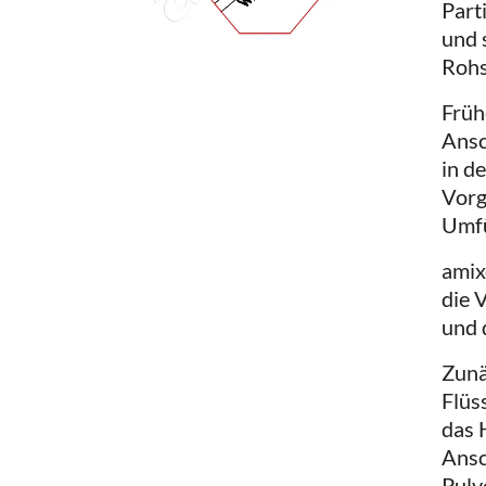
Part
und 
Rohs
Früh
Ansc
in d
Vorg
Umfü
ami
die 
und 
Zunä
Flüs
das 
Ansc
Pulv