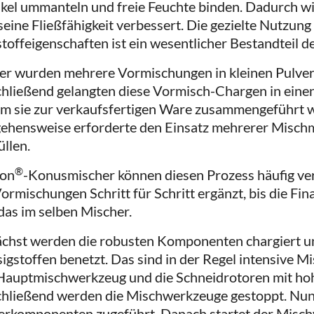
ikel ummanteln und freie Feuchte binden. Dadurch w
seine Fließfähigkeit verbessert. Die gezielte Nutzung
toffeigenschaften ist ein wesentlicher Bestandteil de
er wurden mehrere Vormischungen in kleinen Pulverm
hließend gelangten diese Vormisch-Chargen in einen
em sie zur verkaufsfertigen Ware zusammengeführt 
ehensweise erforderte den Einsatz mehrerer Misch
llen.
®
xon
-Konusmischer können diesen Prozess häufig ve
Vormischungen Schritt für Schritt ergänzt, bis die Fin
das im selben Mischer.
chst werden die robusten Komponenten chargiert u
sigstoffen benetzt. Das sind in der Regel intensive 
Hauptmischwerkzeug und die Schneidrotoren mit ho
hließend werden die Mischwerkzeuge gestoppt. Nun
erkomponenten zugeführt. Danach startet der Misch