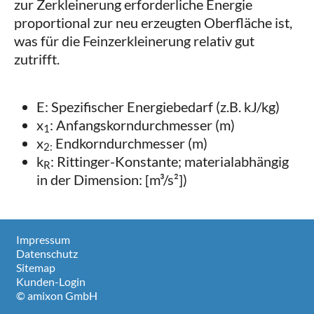
zur Zerkleinerung erforderliche Energie
proportional zur neu erzeugten Oberfläche ist,
was für die Feinzerkleinerung relativ gut
zutrifft.
E: Spezifischer Energiebedarf (z.B. kJ/kg)
x
: Anfangskorndurchmesser (m)
1
x
Endkorndurchmesser (m)
2:
k
: Rittinger-Konstante; materialabhängig
R
in der Dimension: [m³/s²])
Impressum
Datenschutz
Sitemap
Kunden-Login
© amixon GmbH