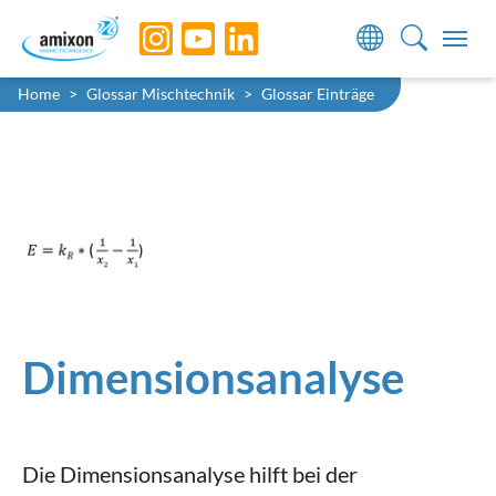
Skip to main navigation
Skip to main content
Skip to page footer
Sie sind hier:
Home
Glossar Mischtechnik
Glossar Einträge
Dimensionsanalyse
Die Dimensionsanalyse hilft bei der