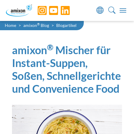
Skip to main navigation
Skip to main content
Skip to page footer
Sie sind hier:
®
Home
amixon
Blog
Blogartikel
®
amixon
Mischer für
Instant-Suppen,
Soßen, Schnellgerichte
und Convenience Food