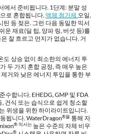
서에서 준비됩니다. 1단계: 분말 성
적으로 혼합됩니다.
액체 첨가제
오일,
시틴 등 젖은. 그런 다음 동일한 믹서
운 재료(딜 팁, 양파 링, 버섯 등)를
은 잘 흐르고 먼지가 없습니다. 거
온도 상승 없이 최소한의 에너지 투
 두 가지 혼합 공정, 즉 매우 높은
 제거와 낮은 에너지 투입을 통한 부
.
수합니다. EHEDG, GMP 및 FDA
동, 건식 또는 습식으로 쉽게 청소할
는 위생을 위한 하이라이트입니다.
®
을
니다. WaterDragon
통해 자
®
믹서는
ixon
높은 수준의 자체 비우
®
Disc
시스템을 사용하면 잔류 비