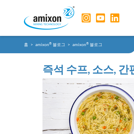
Skip to main navigation
Skip to main content
Skip to page footer
You are here:
®
®
홈
amixon
블로그
amixon
블로그
즉석 수프, 소스, 간