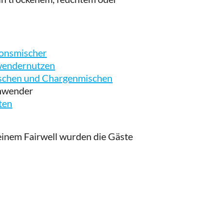
ionsmischer
wendernutzen
ischen und Chargenmischen
 Anwender
ten
einem Fairwell wurden die Gäste