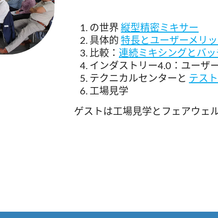
の世界
縦型精密ミキサー
具体的
特長とユーザーメリッ
比較：
連続ミキシングとバッ
インダストリー4.0：ユーザ
テクニカルセンターと
テス
工場見学
ゲストは工場見学とフェアウェ