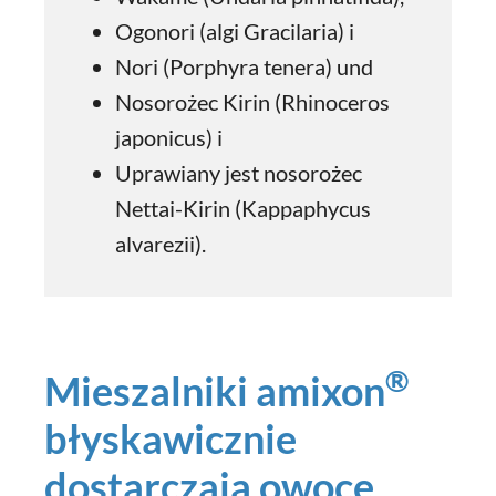
Ogonori (algi Gracilaria) i
Nori (Porphyra tenera) und
Nosorożec Kirin (Rhinoceros
japonicus) i
Uprawiany jest nosorożec
Nettai-Kirin (Kappaphycus
alvarezii).
®
Mieszalniki amixon
błyskawicznie
dostarczają owoce