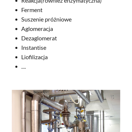
Reakcja(również enzymatyczna)
Ferment
Suszenie próżniowe
Aglomeracja
Dezaglomerat
Instantise
Liofilizacja
....