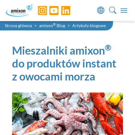
Skip to main navigation
Skip to main content
Skip to page footer
You are here:
®
Strona główna
amixon
Blog
Artykuły blogowe
®
Mieszalniki amixon
do produktów instant
z owocami morza