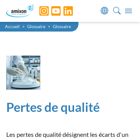
Skip to main navigation
Skip to main content
Skip to page footer
You are here:
Accueil
Glossaire
Glossaire
Pertes de qualité
Les pertes de qualité désignent les écarts d'un