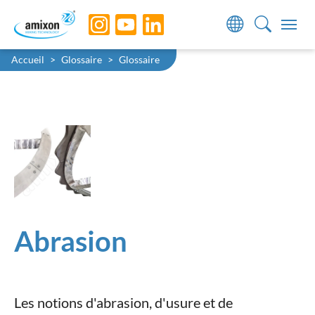
Skip to main navigation
Skip to main content
Skip to page footer
You are here:
Accueil
Glossaire
Glossaire
Abrasion
Les notions d'abrasion, d'usure et de