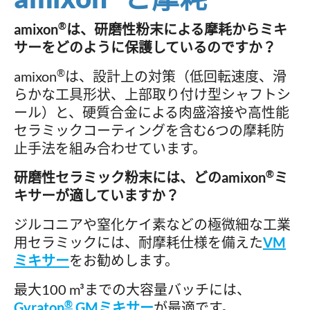
®
amixon
は、研磨性粉末による摩耗からミキ
サーをどのように保護しているのですか？
®
amixon
は、設計上の対策（低回転速度、滑
らかな工具形状、上部取り付け型シャフトシ
ール）と、硬質合金による肉盛溶接や高性能
セラミックコーティングを含む6つの摩耗防
止手法を組み合わせています。
®
研磨性セラミック粉末には、どのamixon
ミ
キサーが適していますか？
ジルコニアや窒化ケイ素などの極微細な工業
用セラミックには、耐摩耗仕様を備えた
VM
ミキサー
をお勧めします。
最大100 m³までの大容量バッチには、
®
Gyraton
GMミキサー
が最適です。