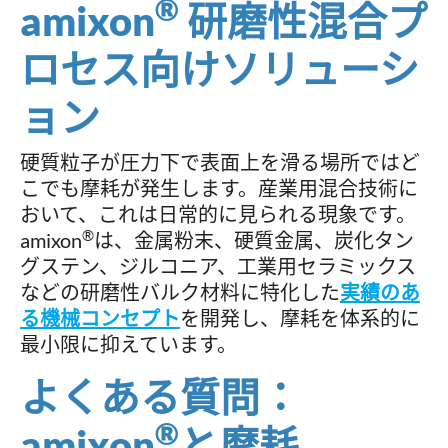
®
amixon
研磨性混合プ
ロセス向けソリューシ
ョン
硬質粒子が圧力下で表面上を滑る場所ではど
こでも摩耗が発生します。産業用混合技術に
おいて、これは日常的に見られる現象です。
®
amixon
は、金属粉末、硬質金属、炭化タン
グステン、ジルコニア、工業用セラミックス
などの研磨性バルク材料に特化した
実績のあ
る機械コンセプト
を開発し、摩耗を体系的に
最小限に抑えています。
よくある質問：
®
amixon
と摩耗