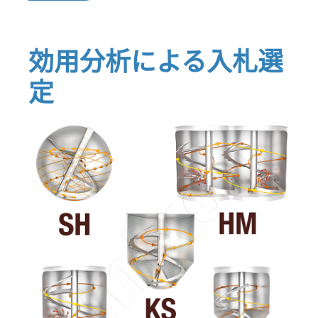
効用分析による入札選
定