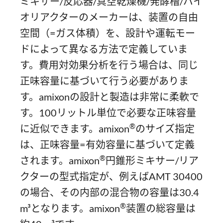
ミキサー/反応器/真空乾燥機/発酵槽/バイ
オリアクターのメーカーは、装置の自由
空間（=ガス体積）を、設計や運転モー
ドによって異なる方法で定義していま
す。費用対効果分析を行う場合は、同じ
正味容量に基づいて行う必要がありま
す。amixonの設計と製造は非常に柔軟で
す。100リットル単位で必要な正味容量
®
に近似できます。amixon
のサイズ指定
は、正味容量=有効容量に基づいて定義
®
されます。amixon
円錐形ミキサー/リア
クターの型式指定が、例えばAMT 30400
の場合、その内部の混合物の容量は30.4
®
m³となります。amixon
装置の総容量は