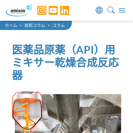
Skip to main navigation
Skip to main content
Skip to page footer
You are here:
ホーム
技術コラム
コラム
医薬品原薬（API）用
ミキサー乾燥合成反応
器