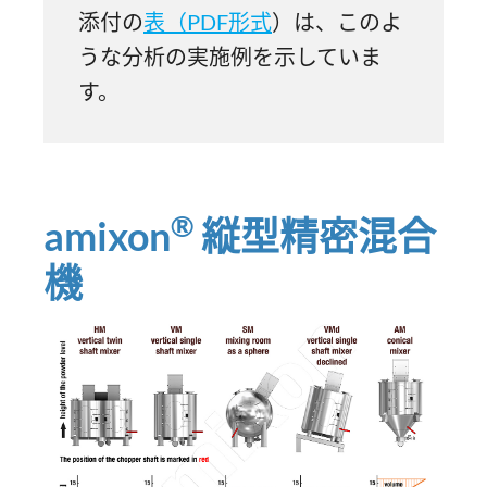
添付の
表（PDF形式
）は、このよ
うな分析の実施例を示していま
す。
®
amixon
縦型精密混合
機