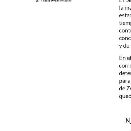
la m
esta
tiem
cont
conc
y de
En e
corr
dete
para
de Z
qued
N_