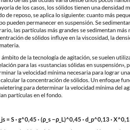
ayoría de los casos, los sólidos tienen una densidad m
do de reposo, se aplica lo siguiente: cuanto más pequ
po pueden permanecer en suspensión. Se sedimentan
rario, las partículas más grandes se sedimentan más
entración de sólidos influye en la viscosidad, la densi
 materia.
l ámbito de la tecnología de agitación, se suelen utili
elación para las «sustancias sólidas en suspensión», 
rminar la velocidad mínima necesaria para lograr un
 calcular la concentración de sólidos. Un enfoque fun
wietering para determinar la velocidad mínima del ag
an partículas en el fondo.
js = S · g^0,45 · (ρ_s −ρ_L)^0,45 · d_p^0,13 · X^0