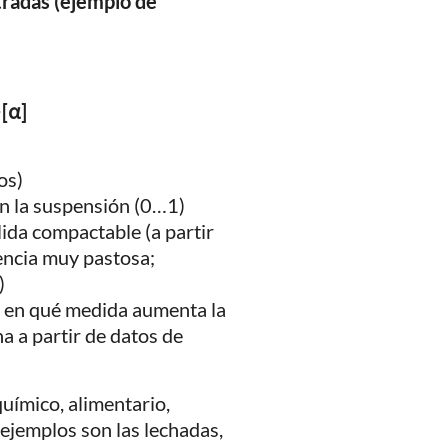
tradas (ejemplo de
−[α]
os)
en la suspensión (0…1)
da compactable (a partir
tencia muy pastosa;
)
e en qué medida aumenta la
 a partir de datos de
uímico, alimentario,
ejemplos son las lechadas,