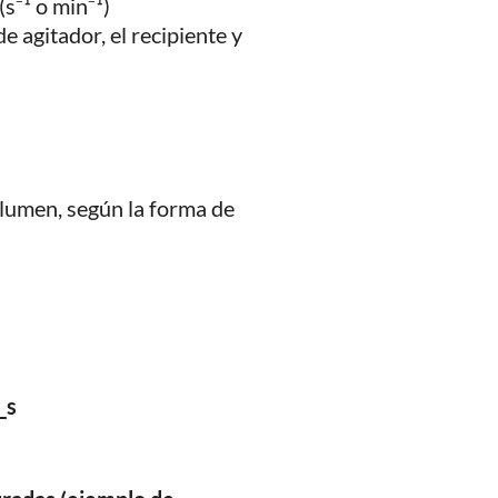
s⁻¹ o min⁻¹)
e agitador, el recipiente y
olumen, según la forma de
_s