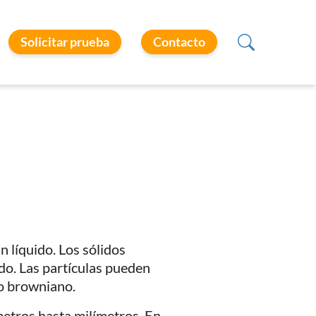
Solicitar prueba
Contacto
 líquido. Los sólidos
do. Las partículas pueden
to browniano.
metros hasta milímetros. En