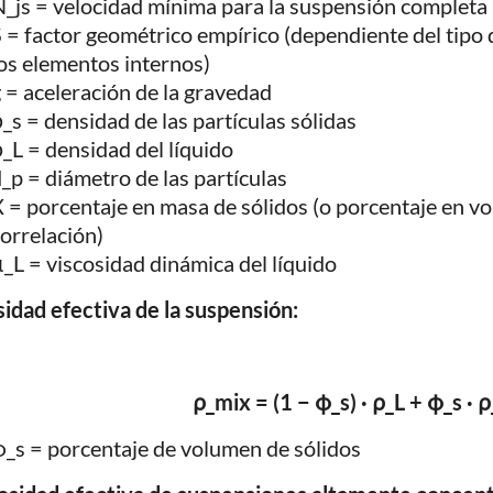
_js = velocidad mínima para la suspensión completa (
 = factor geométrico empírico (dependiente del tipo d
os elementos internos)
 = aceleración de la gravedad
_s = densidad de las partículas sólidas
_L = densidad del líquido
_p = diámetro de las partículas
 = porcentaje en masa de sólidos (o porcentaje en v
orrelación)
_L = viscosidad dinámica del líquido
idad efectiva de la suspensión:
ρ_mix = (1 − φ_s) · ρ_L + φ_s · ρ
_s = porcentaje de volumen de sólidos