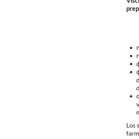
Visc
prep
η
η
φ
φ
d
d
α
v
Los 
farm