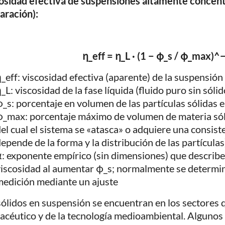
osidad efectiva de suspensiones altamente concen
aración):
η_eff = η_L · (1 − φ_s / φ_max)^
_eff: viscosidad efectiva (aparente) de la suspensión
_L: viscosidad de la fase líquida (fluido puro sin sólid
_s: porcentaje en volumen de las partículas sólidas 
_max: porcentaje máximo de volumen de materia sóli
el cual el sistema se «atasca» o adquiere una consis
epende de la forma y la distribución de las partículas
: exponente empírico (sin dimensiones) que describ
iscosidad al aumentar φ_s; normalmente se determina
medición mediante un ajuste
sólidos en suspensión se encuentran en los sectores q
acéutico y de la tecnología medioambiental. Algunos 