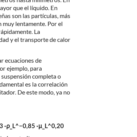
ayor que el líquido. En
eñas son las partículas, más
 muy lentamente. Por el
 rápidamente. La
dad y el transporte de calor
zar ecuaciones de
por ejemplo, para
a suspensión completa o
damental es la correlación
itador. De este modo, ya no
,13 ·ρ_L^−0,85 ·μ_L^0,20