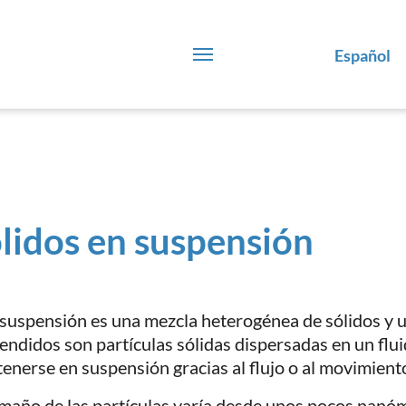
Español
lidos en suspensión
suspensión es una mezcla heterogénea de sólidos y un
endidos son partículas sólidas dispersadas en un flui
enerse en suspensión gracias al flujo o al movimien
amaño de las partículas varía desde unos pocos nanó