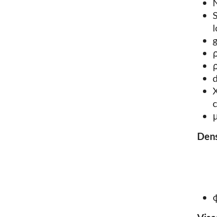
N
S
l
g
ρ
ρ
d
X
c
μ
Dens
φ