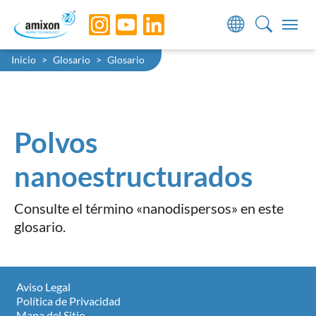
Skip to main navigation
Skip to main content
Skip to page footer
You are here:
Inicio
Glosario
Glosario
Polvos
nanoestructurados
Consulte el término «nanodispersos» en este
glosario.
Aviso Legal
Política de Privacidad
Mapa del Sitio