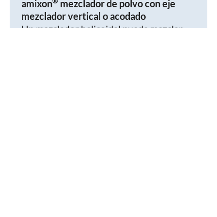
®
amixon
mezclador de polvo con eje
mezclador vertical o acodado
Un mezclador helicoidal puede mezclar
polvos/materiales a granel de forma ideal
y precisa. No importa si el eje mezclador
está vertical o inclinado.