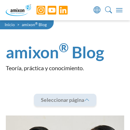
Skip to main navigation
Skip to main content
Skip to page footer
You are here:
®
Inicio
amixon
Blog
®
amixon
Blog
Teoría, práctica y conocimiento.
Seleccionar página