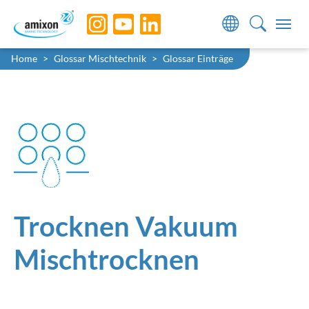
Skip to main navigation
Skip to main content
Skip to page footer
Sie sind hier:
Home
Glossar Mischtechnik
Glossar Einträge
Trocknen Vakuum
Mischtrocknen