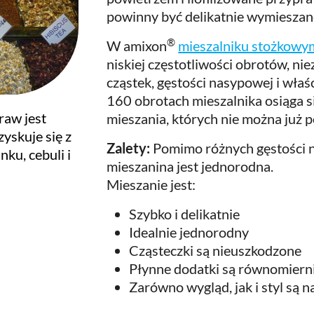
powinny być delikatnie wymieszane
®
W amixon
mieszalniku stożkow
niskiej częstotliwości obrotów, ni
cząstek, gęstości nasypowej i wła
160 obrotach mieszalnika osiąga s
raw jest
mieszania, których nie można już 
yskuje się z
Zalety:
Pomimo różnych gęstości n
nku, cebuli i
mieszanina jest jednorodna.
Mieszanie jest:
Szybko i delikatnie
Idealnie jednorodny
Cząsteczki są nieuszkodzone
Płynne dodatki są równomier
Zarówno wygląd, jak i styl są n