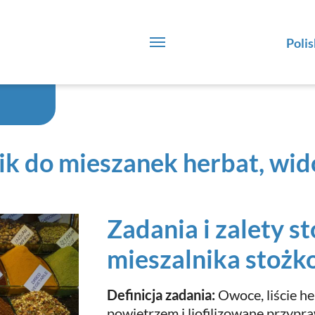
Polis
ik do mieszanek herbat, wid
Zadania i zalety s
mieszalnika stoż
Definicja zadania:
Owoce, liście h
powietrzem i liofilizowane przypr