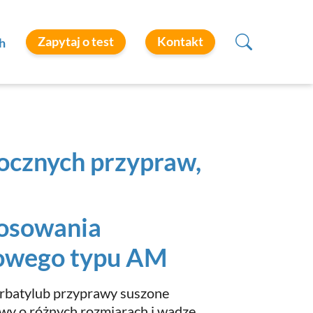
Zapytaj o test
Kontakt
h
ocznych przypraw,
tosowania
kowego typu AM
erbatylub przyprawy suszone
awy o różnych rozmiarach i wadze